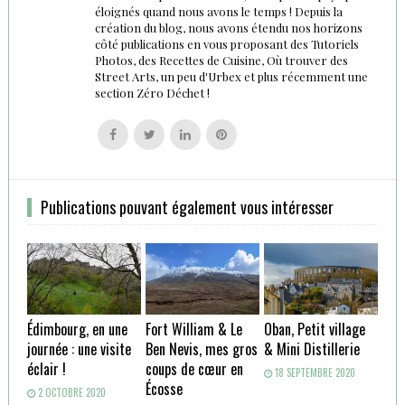
éloignés quand nous avons le temps ! Depuis la
création du blog, nous avons étendu nos horizons
côté publications en vous proposant des Tutoriels
Photos, des Recettes de Cuisine, Où trouver des
Street Arts, un peu d'Urbex et plus récemment une
section Zéro Déchet !
Follow
Follow
Follow
Follow
us
us
us
us
on
on
on
on
Facebook
Twitter
Linkedin
Pinterest
Publications pouvant également vous intéresser
Édimbourg, en une
Fort William & Le
Oban, Petit village
journée : une visite
Ben Nevis, mes gros
& Mini Distillerie
éclair !
coups de cœur en
18 SEPTEMBRE 2020
Écosse
2 OCTOBRE 2020