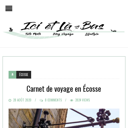
ÉCOSSE
Carnet de voyage en Écosse
POSTED
28 AOÛT 2020
8 COMMENTS
3924 VIEWS
ON