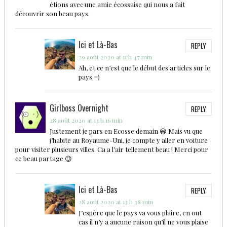
étions avec une amie écossaise qui nous a fait
découvrir son beau pays.
Ici et Là-Bas
REPLY
29 août 2020 at 11 h 47 min
Ah, et ce n’est que le début des articles sur le
pays =)
Girlboss Overnight
REPLY
28 août 2020 at 13 h 16 min
Justement je pars en Ecosse demain 😀 Mais vu que
j’habite au Royaume-Uni, je compte y aller en voiture
pour visiter plusieurs villes. Ca a l’air tellement beau ! Merci pour
ce beau partage 😉
Ici et Là-Bas
REPLY
28 août 2020 at 13 h 38 min
J’espère que le pays va vous plaire, en out
cas il n’y a aucune raison qu’il ne vous plaise