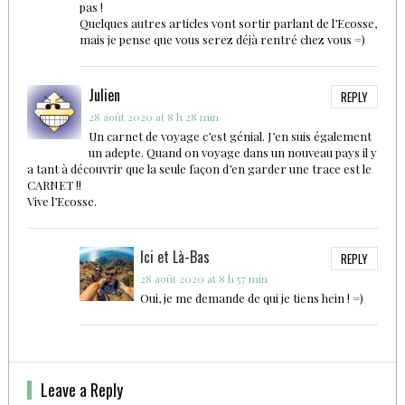
pas !
Quelques autres articles vont sortir parlant de l’Ecosse,
mais je pense que vous serez déjà rentré chez vous =)
Julien
REPLY
28 août 2020 at 8 h 28 min
Un carnet de voyage c’est génial. J’en suis également
un adepte. Quand on voyage dans un nouveau pays il y
a tant à découvrir que la seule façon d’en garder une trace est le
CARNET !!
Vive l’Ecosse.
Ici et Là-Bas
REPLY
28 août 2020 at 8 h 57 min
Oui, je me demande de qui je tiens hein ! =)
Leave a Reply