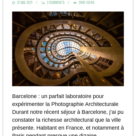
POSTED
21 MAI 2021
3 COMMENTS
2940 VIEWS
ON
Barcelone : un parfait laboratoire pour
expérimenter la Photographie Architecturale
Durant notre récent séjour à Barcelone, j’ai pu
constater la richesse architectural que la ville
présente. Habitant en France, et notamment à
Paris pendant presque une dizaine