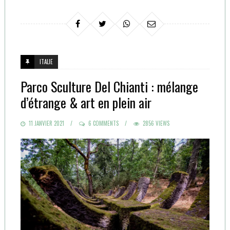
ITALIE
Parco Sculture Del Chianti : mélange
d’étrange & art en plein air
POSTED
11 JANVIER 2021
6 COMMENTS
2856 VIEWS
ON