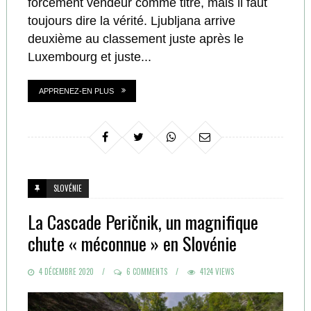
forcément vendeur comme titre, mais il faut
toujours dire la vérité. Ljubljana arrive
deuxième au classement juste après le
Luxembourg et juste...
APPRENEZ-EN PLUS
SLOVÉNIE
La Cascade Peričnik, un magnifique
chute « méconnue » en Slovénie
POSTED
4 DÉCEMBRE 2020
6 COMMENTS
4124 VIEWS
ON