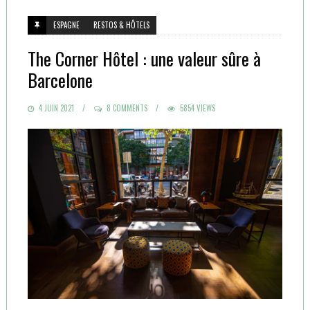
ESPAGNE
RESTOS & HÔTELS
The Corner Hôtel : une valeur sûre à
Barcelone
POSTED
4 JUIN 2021
8 COMMENTS
5854 VIEWS
ON