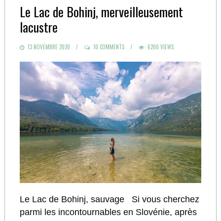
Le Lac de Bohinj, merveilleusement
lacustre
POSTED
13 NOVEMBRE 2020
10 COMMENTS
6200 VIEWS
ON
Le Lac de Bohinj, sauvage Si vous cherchez
parmi les incontournables en Slovénie, après