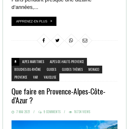
d’années,...
APPRENEZ-EN PLUS
ALPES MARITIMES
ALPES-DE-HAUTE-PROVENCE
BOUCHES-DU-RHÔNE
GUIDES
GUIDES THÈMES
MONACO
PROVENCE
VAR
VAUCLUSE
Que faire en Provence-Alpes-Côte-
d’Azur ?
POSTED
7 MAI 2021
9 COMMENTS
16734 VIEWS
ON