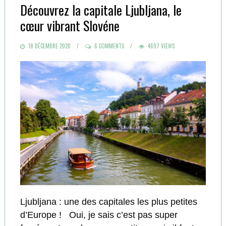
Découvrez la capitale Ljubljana, le
cœur vibrant Slovéne
POSTED
18 DÉCEMBRE 2020
6 COMMENTS
4697 VIEWS
ON
Ljubljana : une des capitales les plus petites
d’Europe ! Oui, je sais c’est pas super