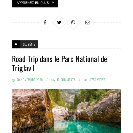
APPRENEZ-EN PLUS
SLOVÉNIE
Road Trip dans le Parc National de
Triglav !
POSTED
20 NOVEMBRE 2020
10 COMMENTS
6756 VIEWS
ON