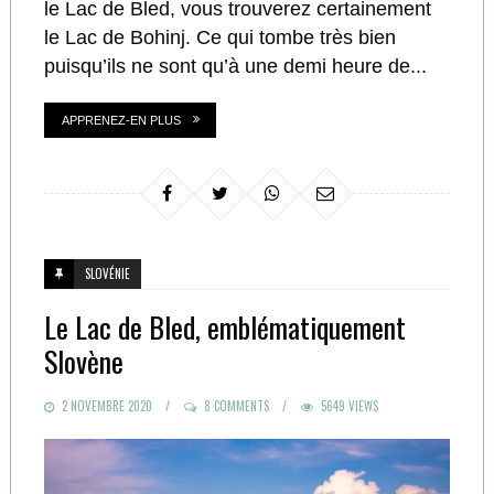
le Lac de Bled, vous trouverez certainement
le Lac de Bohinj. Ce qui tombe très bien
puisqu’ils ne sont qu’à une demi heure de...
APPRENEZ-EN PLUS
SLOVÉNIE
Le Lac de Bled, emblématiquement
Slovène
POSTED
2 NOVEMBRE 2020
8 COMMENTS
5649 VIEWS
ON