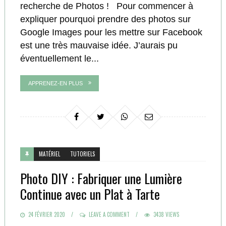
recherche de Photos ! Pour commencer à
expliquer pourquoi prendre des photos sur
Google Images pour les mettre sur Facebook
est une très mauvaise idée. J’aurais pu
éventuellement le...
APPRENEZ-EN PLUS
MATÉRIEL
TUTORIELS
Photo DIY : Fabriquer une Lumière
Continue avec un Plat à Tarte
POSTED
24 FÉVRIER 2020
LEAVE A COMMENT
3438 VIEWS
ON