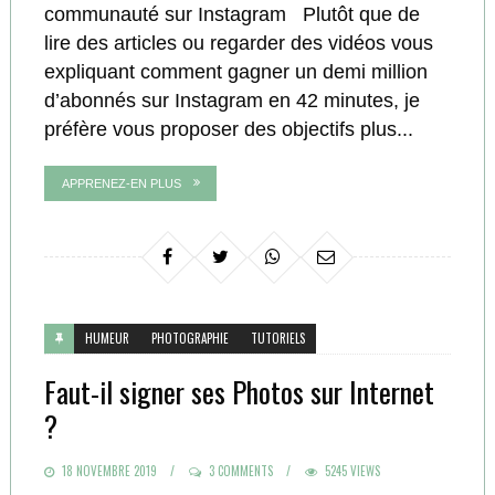
communauté sur Instagram Plutôt que de
lire des articles ou regarder des vidéos vous
expliquant comment gagner un demi million
d’abonnés sur Instagram en 42 minutes, je
préfère vous proposer des objectifs plus...
APPRENEZ-EN PLUS
HUMEUR
PHOTOGRAPHIE
TUTORIELS
Faut-il signer ses Photos sur Internet
?
POSTED
18 NOVEMBRE 2019
3 COMMENTS
5245 VIEWS
ON