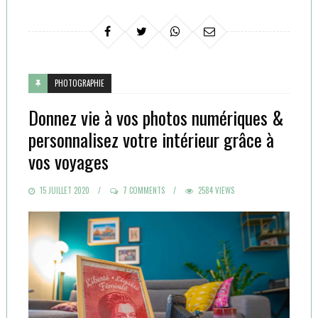
PHOTOGRAPHIE
Donnez vie à vos photos numériques &
personnalisez votre intérieur grâce à
vos voyages
POSTED
15 JUILLET 2020
7 COMMENTS
2584 VIEWS
ON