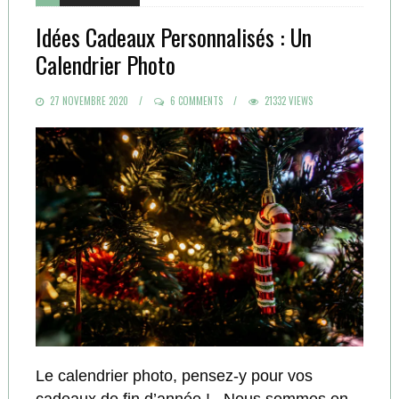
Idées Cadeaux Personnalisés : Un
Calendrier Photo
POSTED
27 NOVEMBRE 2020
6 COMMENTS
21332 VIEWS
ON
Le calendrier photo, pensez-y pour vos