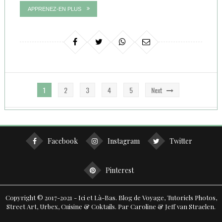
APPRENEZ-EN PLUS
Navigation
1
2
3
4
5
Next
des
articles
Facebook
Instagram
Twitter
Pinterest
Copyright © 2017-2021 - Ici et Là-Bas. Blog de Voyage, Tutoriels Photos,
Street Art, Urbex, Cuisine & Coktails. Par Caroline & Jeff van Straelen.