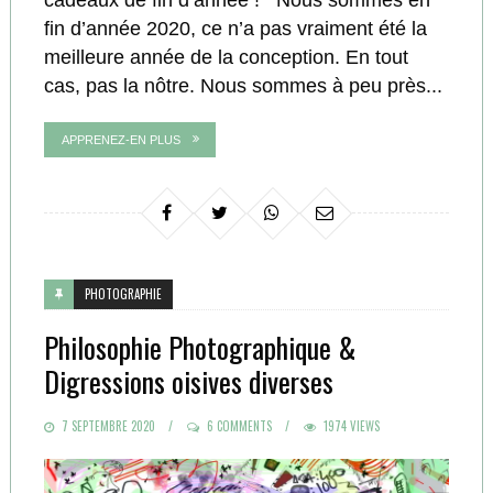
cadeaux de fin d’année ! Nous sommes en
fin d’année 2020, ce n’a pas vraiment été la
meilleure année de la conception. En tout
cas, pas la nôtre. Nous sommes à peu près...
APPRENEZ-EN PLUS
PHOTOGRAPHIE
Philosophie Photographique &
Digressions oisives diverses
POSTED
7 SEPTEMBRE 2020
6 COMMENTS
1974 VIEWS
ON