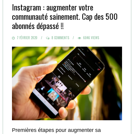
Instagram : augmenter votre
communauté sainement. Cap des 500
abonnés dépassé !!
POSTED
7 FÉVRIER 2020
8 COMMENTS
6046 VIEWS
ON
Premières étapes pour augmenter sa