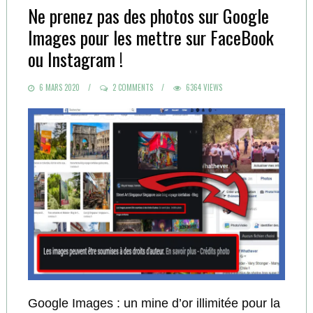
Ne prenez pas des photos sur Google
Images pour les mettre sur FaceBook
ou Instagram !
POSTED
6 MARS 2020
2 COMMENTS
6364 VIEWS
ON
Google Images : un mine d’or illimitée pour la