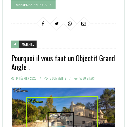
APPRENEZ-EN PLUS
MATÉRIEL
Pourquoi il vous faut un Objectif Grand
Angle !
POSTED
14 FÉVRIER 2020
5 COMMENTS
5860 VIEWS
ON