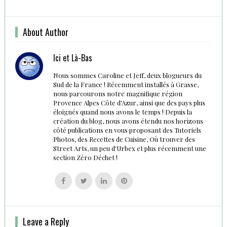
About Author
Ici et Là-Bas
Nous sommes Caroline et Jeff, deux blogueurs du
Sud de la France ! Récemment installés à Grasse,
nous parcourons notre magnifique région
Provence Alpes Côte d'Azur, ainsi que des pays plus
éloignés quand nous avons le temps ! Depuis la
création du blog, nous avons étendu nos horizons
côté publications en vous proposant des Tutoriels
Photos, des Recettes de Cuisine, Où trouver des
Street Arts, un peu d'Urbex et plus récemment une
section Zéro Déchet !
Follow
Follow
Follow
Follow
us
us
us
us
on
on
on
on
Facebook
Twitter
Linkedin
Pinterest
Leave a Reply