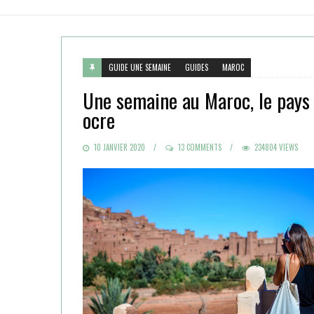
GUIDE UNE SEMAINE
GUIDES
MAROC
Une semaine au Maroc, le pays
ocre
POSTED
10 JANVIER 2020
13 COMMENTS
234804 VIEWS
ON