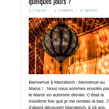
quelques jours ?
POSTED
19 JUIN 2017
14 COMMENTS
5246 VIEWS
ON
Bienvenue à Marrakech : bienvenue au
Maroc ! Nous nous sommes envolés po
le Maroc en automne dernier. C’était la
troisième fois que je me rendais là-bas. J’
d’abord découvert Marrakech, à 18 ans,