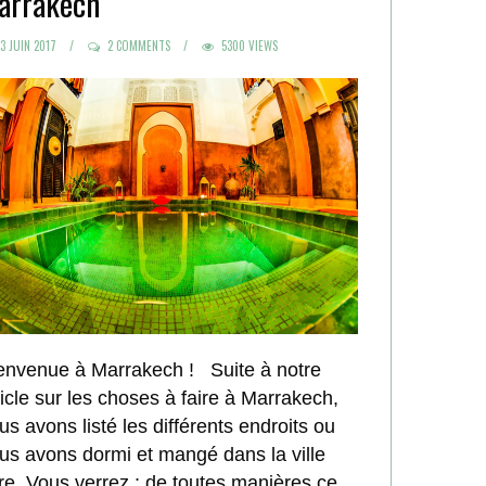
arrakech
POSTED
3 JUIN 2017
2 COMMENTS
5300 VIEWS
ON
envenue à Marrakech ! Suite à notre
ticle sur les choses à faire à Marrakech,
us avons listé les différents endroits ou
us avons dormi et mangé dans la ville
re. Vous verrez : de toutes manières ce...