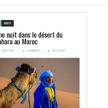
MAROC
ne nuit dans le désert du
ahara au Maroc
POSTED
 JUILLET 2017
7 COMMENTS
11937 VIEWS
ON