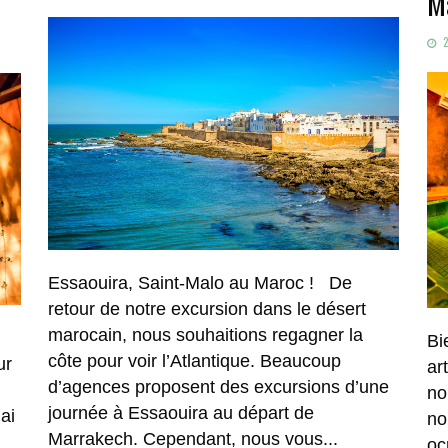
M
ON
2
Essaouira, Saint-Malo au Maroc ! De
retour de notre excursion dans le désert
marocain, nous souhaitions regagner la
Bi
côte pour voir l’Atlantique. Beaucoup
ur
ar
d’agences proposent des excursions d’une
no
journée à Essaouira au départ de
ai
no
Marrakech. Cependant, nous vous...
oc