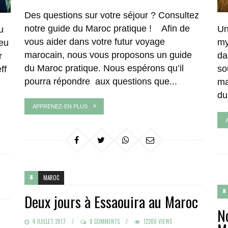
Des questions sur votre séjour ? Consultez
notre guide du Maroc pratique ! Afin de
Un
u
vous aider dans votre futur voyage
my
eu
marocain, nous vous proposons un guide
da
r
du Maroc pratique. Nous espérons qu’il
so
ff
pourra répondre aux questions que...
ma
du
APPRENEZ-EN PLUS
MAROC
Deux jours à Essaouira au Maroc
N
POSTED
4 JUILLET 2017
8 COMMENTS
12200 VIEWS