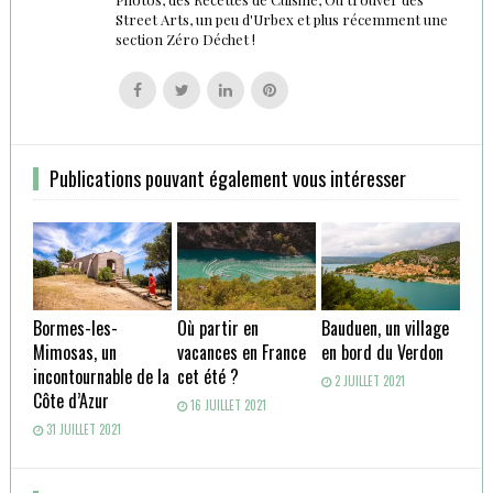
Street Arts, un peu d'Urbex et plus récemment une
section Zéro Déchet !
Follow
Follow
Follow
Follow
us
us
us
us
on
on
on
on
Facebook
Twitter
Linkedin
Pinterest
Publications pouvant également vous intéresser
Bormes-les-
Où partir en
Bauduen, un village
Mimosas, un
vacances en France
en bord du Verdon
incontournable de la
cet été ?
2 JUILLET 2021
Côte d’Azur
16 JUILLET 2021
31 JUILLET 2021