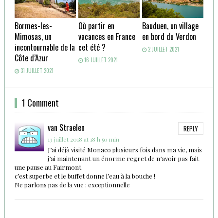
Bormes-les-
Où partir en
Bauduen, un village
Mimosas, un
vacances en France
en bord du Verdon
incontournable de la
cet été ?
2 JUILLET 2021
Côte d’Azur
16 JUILLET 2021
31 JUILLET 2021
1 Comment
van Straelen
REPLY
13 juillet 2018 at 18 h 50 min
J’ai déjà visité Monaco plusieurs fois dans ma vie, mais
j’ai maintenant un énorme regret de n’avoir pas fait
une pause au Fairmont.
c’est superbe et le buffet donne l’eau à la bouche !
Ne parlons pas de la vue : exceptionnelle