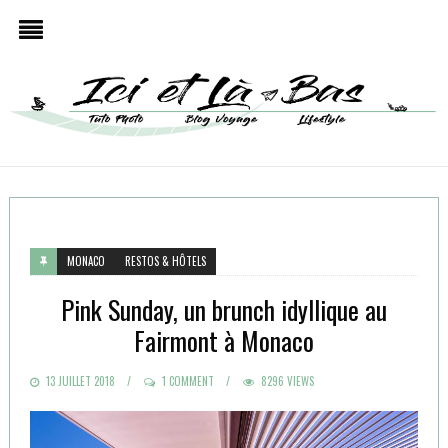
MONACO
RESTOS & HÔTELS
Pink Sunday, un brunch idyllique au
Fairmont à Monaco
POSTED
13 JUILLET 2018
1 COMMENT
8296 VIEWS
ON