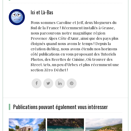
Ici et Là-Bas
Nous sommes Caroline et Jeff, deux blogueurs du
Sud de la France ! Récemment installés à Grasse,
nous parcourons notre magnifique région
Provence Alpes Côte d'Azur, ainsi que des pays plus
éloignés quand nous avons le temps ! Depuis la
création du blog, nous avons étendu nos horizons
côté publications en vous proposant des Tutoriels
Photos, des Recettes de Cuisine, Où trouver des
Street Arts, un peu d'Urbex et plus récemment une
section Zéro Déchet !
Follow
Follow
Follow
Follow
us
us
us
us
on
on
on
on
Facebook
Twitter
Linkedin
Pinterest
Publications pouvant également vous intéresser