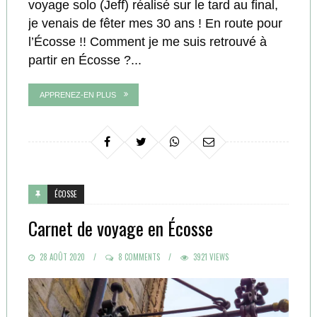
voyage solo (Jeff) réalisé sur le tard au final,
je venais de fêter mes 30 ans ! En route pour
l’Écosse !! Comment je me suis retrouvé à
partir en Écosse ?...
APPRENEZ-EN PLUS
ÉCOSSE
Carnet de voyage en Écosse
POSTED
28 AOÛT 2020
8 COMMENTS
3921 VIEWS
ON