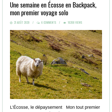
Une semaine en Écosse en Backpack,
mon premier voyage solo
POSTED
31 AOÛT 2020
6 COMMENTS
10208 VIEWS
ON
L’Écosse, le dépaysement Mon tout premier