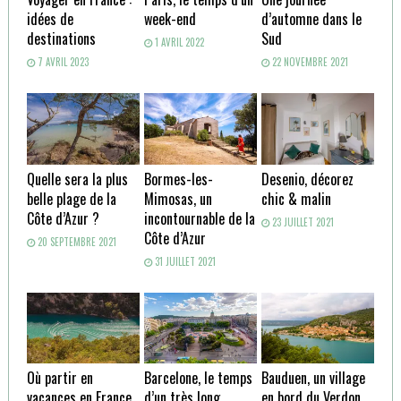
idées de
week-end
d’automne dans le
destinations
Sud
1 AVRIL 2022
7 AVRIL 2023
22 NOVEMBRE 2021
Quelle sera la plus
Bormes-les-
Desenio, décorez
belle plage de la
Mimosas, un
chic & malin
Côte d’Azur ?
incontournable de la
23 JUILLET 2021
Côte d’Azur
20 SEPTEMBRE 2021
31 JUILLET 2021
Où partir en
Barcelone, le temps
Bauduen, un village
vacances en France
d’un très long
en bord du Verdon