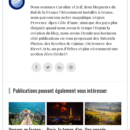
Nous sommes Caroline et Jeff, deux blogueurs du
Sud de la France ! Récemment installés à Grasse,
nous parcourons notre magnifique région
Provence Alpes Côte d'Azur, ainsi que des pays plus
éloignés quand nous avons le temps ! Depuis la
création du blog, nous avons étendu nos horizons
côté publications en vous proposant des Tutoriels
Photos, des Recettes de Cuisine, Où trouver des
Street Arts, un peu d'Urbex et plus récemment une
section Zéro Déchet !
Follow
Follow
Follow
Follow
us
us
us
us
on
on
on
on
Facebook
Twitter
Linkedin
Pinterest
Publications pouvant également vous intéresser
Voyager en France :
Paris, le temps d’un
Une journée