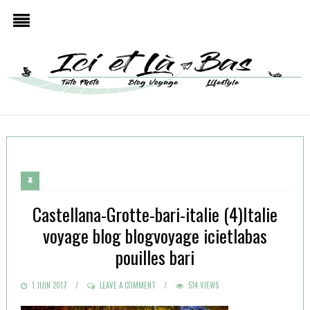
Castellana-Grotte-bari-italie (4)Italie
voyage blog blogvoyage icietlabas
pouilles bari
POSTED
1 JUIN 2017
LEAVE A COMMENT
514 VIEWS
ON