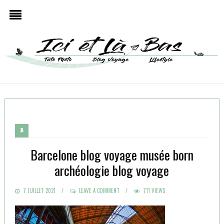
Barcelone blog voyage musée born
archéologie blog voyage
POSTED
7 JUILLET 2021
LEAVE A COMMENT
711 VIEWS
ON