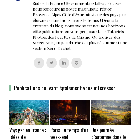
Sud de la France ! Récemment installés à Grasse,
nous parcourons notre magnifique région
Provence Alpes Côte d'Azur, ainsi que des pays plus
éloignés quand nous avons le temps ! Depuis la
création du blog, nous avons étendu nos horizons
côté publications en vous proposant des Tutoriels
Photos, des Recettes de Cuisine, Où trouver des
Street Arts, un peu d'Urbex et plus récemment une
section Zéro Déchet !
Follow
Follow
Follow
Follow
us
us
us
us
on
on
on
on
Facebook
Twitter
Linkedin
Pinterest
Publications pouvant également vous intéresser
Voyager en France :
Paris, le temps d’un
Une journée
idées de
week-end
d’automne dans le