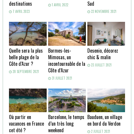
destinations
Sud
1 AVRIL 2022
7 AVRIL 2023
22 NOVEMBRE 2021
Quelle sera la plus
Bormes-les-
Desenio, décorez
belle plage de la
Mimosas, un
chic & malin
Côte d’Azur ?
incontournable de la
23 JUILLET 2021
Côte d’Azur
20 SEPTEMBRE 2021
31 JUILLET 2021
Où partir en
Barcelone, le temps
Bauduen, un village
vacances en France
d’un très long
en bord du Verdon
cet été ?
weekend
2 JUILLET 2021