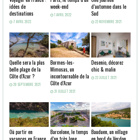
idées de
week-end
d’automne dans le
destinations
Sud
1 AVRIL 2022
7 AVRIL 2023
22 NOVEMBRE 2021
Quelle sera la plus
Bormes-les-
Desenio, décorez
belle plage de la
Mimosas, un
chic & malin
Côte d’Azur ?
incontournable de la
23 JUILLET 2021
Côte d’Azur
20 SEPTEMBRE 2021
31 JUILLET 2021
Où partir en
Barcelone, le temps
Bauduen, un village
vacances en France
d’un très long
en bord du Verdon