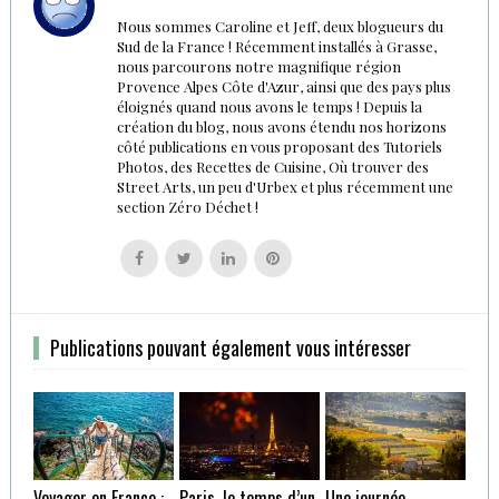
Nous sommes Caroline et Jeff, deux blogueurs du
Sud de la France ! Récemment installés à Grasse,
nous parcourons notre magnifique région
Provence Alpes Côte d'Azur, ainsi que des pays plus
éloignés quand nous avons le temps ! Depuis la
création du blog, nous avons étendu nos horizons
côté publications en vous proposant des Tutoriels
Photos, des Recettes de Cuisine, Où trouver des
Street Arts, un peu d'Urbex et plus récemment une
section Zéro Déchet !
Follow
Follow
Follow
Follow
us
us
us
us
on
on
on
on
Facebook
Twitter
Linkedin
Pinterest
Publications pouvant également vous intéresser
Voyager en France :
Paris, le temps d’un
Une journée