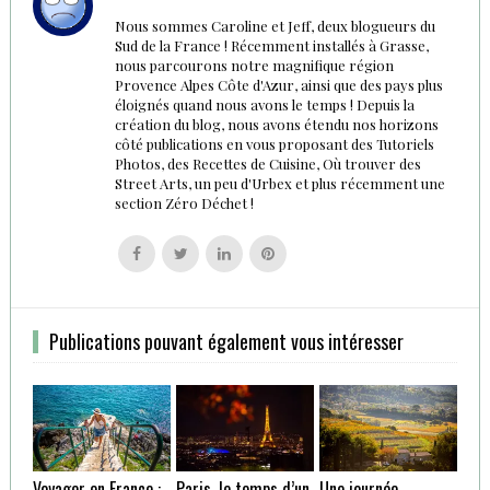
Nous sommes Caroline et Jeff, deux blogueurs du
Sud de la France ! Récemment installés à Grasse,
nous parcourons notre magnifique région
Provence Alpes Côte d'Azur, ainsi que des pays plus
éloignés quand nous avons le temps ! Depuis la
création du blog, nous avons étendu nos horizons
côté publications en vous proposant des Tutoriels
Photos, des Recettes de Cuisine, Où trouver des
Street Arts, un peu d'Urbex et plus récemment une
section Zéro Déchet !
Follow
Follow
Follow
Follow
us
us
us
us
on
on
on
on
Facebook
Twitter
Linkedin
Pinterest
Publications pouvant également vous intéresser
Voyager en France :
Paris, le temps d’un
Une journée