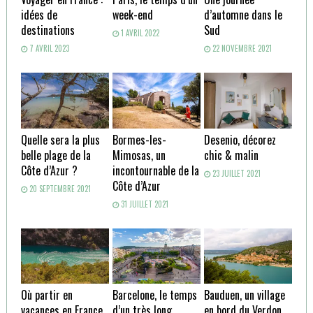
idées de
week-end
d’automne dans le
destinations
Sud
1 AVRIL 2022
7 AVRIL 2023
22 NOVEMBRE 2021
Quelle sera la plus
Bormes-les-
Desenio, décorez
belle plage de la
Mimosas, un
chic & malin
Côte d’Azur ?
incontournable de la
23 JUILLET 2021
Côte d’Azur
20 SEPTEMBRE 2021
31 JUILLET 2021
Où partir en
Barcelone, le temps
Bauduen, un village
vacances en France
d’un très long
en bord du Verdon