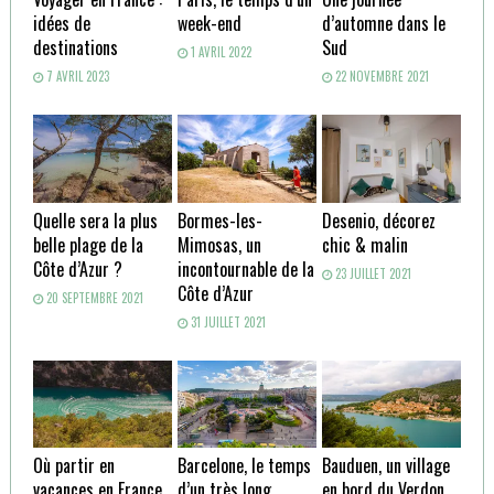
idées de
week-end
d’automne dans le
destinations
Sud
1 AVRIL 2022
7 AVRIL 2023
22 NOVEMBRE 2021
Quelle sera la plus
Bormes-les-
Desenio, décorez
belle plage de la
Mimosas, un
chic & malin
Côte d’Azur ?
incontournable de la
23 JUILLET 2021
Côte d’Azur
20 SEPTEMBRE 2021
31 JUILLET 2021
Où partir en
Barcelone, le temps
Bauduen, un village
vacances en France
d’un très long
en bord du Verdon