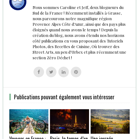
Nous sommes Caroline et Jeff, deux blogueurs du
Sud de la France ! Récemment installés à Grasse,
nous parcourons notre magnifique région
Provence Alpes Côte d'Azur, ainsi que des pays plus
éloignés quand nous avons le temps ! Depuis la
création du blog, nous avons étendu nos horizons
côté publications en vous proposant des Tutoriels
Photos, des Recettes de Cuisine, Où trouver des
Street Arts, un peu d'Urbex et plus récemment une
section Zéro Déchet !
Follow
Follow
Follow
Follow
us
us
us
us
on
on
on
on
Facebook
Twitter
Linkedin
Pinterest
Publications pouvant également vous intéresser
Voyager en France :
Paris, le temps d’un
Une journée