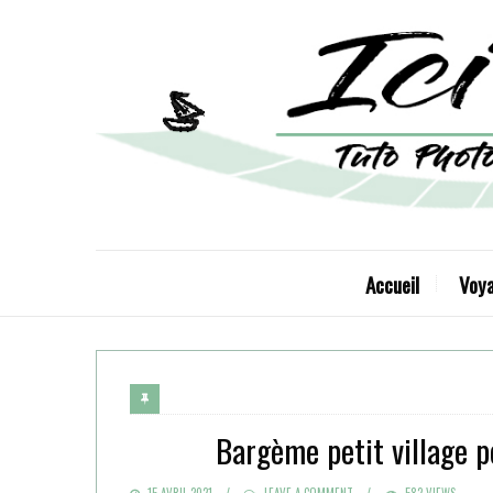
Accueil
Voy
Bargème petit village p
POSTED
15 AVRIL 2021
LEAVE A COMMENT
582 VIEWS