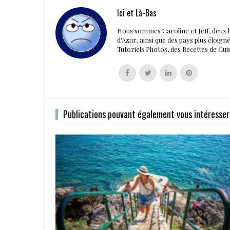
Ici et Là-Bas
Nous sommes Caroline et Jeff, deux 
d'Azur, ainsi que des pays plus éloig
Tutoriels Photos, des Recettes de Cu
Follow
Follow
Follow
Follow
us
us
us
us
on
on
on
on
Facebook
Twitter
Linkedin
Pinterest
Publications pouvant également vous intéresser