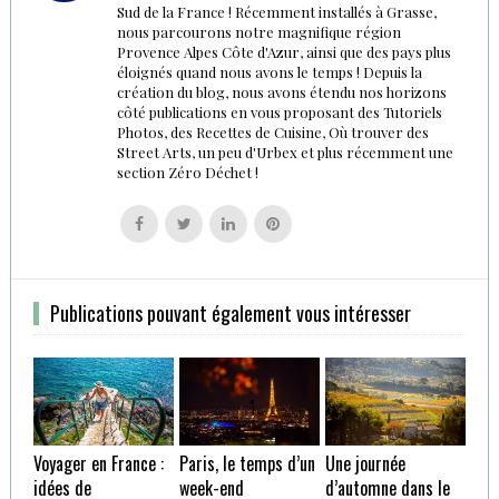
Sud de la France ! Récemment installés à Grasse,
nous parcourons notre magnifique région
Provence Alpes Côte d'Azur, ainsi que des pays plus
éloignés quand nous avons le temps ! Depuis la
création du blog, nous avons étendu nos horizons
côté publications en vous proposant des Tutoriels
Photos, des Recettes de Cuisine, Où trouver des
Street Arts, un peu d'Urbex et plus récemment une
section Zéro Déchet !
Follow
Follow
Follow
Follow
us
us
us
us
on
on
on
on
Facebook
Twitter
Linkedin
Pinterest
Publications pouvant également vous intéresser
Voyager en France :
Paris, le temps d’un
Une journée
idées de
week-end
d’automne dans le