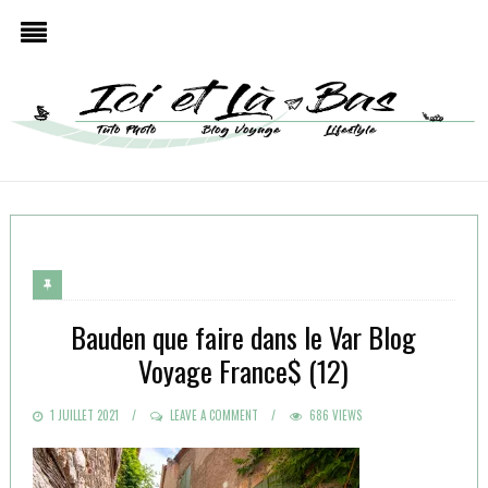
Bauden que faire dans le Var Blog
Voyage France$ (12)
POSTED
1 JUILLET 2021
LEAVE A COMMENT
686 VIEWS
ON