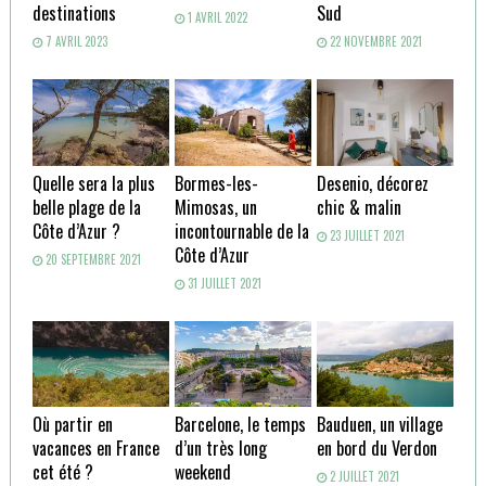
destinations
Sud
1 AVRIL 2022
7 AVRIL 2023
22 NOVEMBRE 2021
Quelle sera la plus
Bormes-les-
Desenio, décorez
belle plage de la
Mimosas, un
chic & malin
Côte d’Azur ?
incontournable de la
23 JUILLET 2021
Côte d’Azur
20 SEPTEMBRE 2021
31 JUILLET 2021
Où partir en
Barcelone, le temps
Bauduen, un village
vacances en France
d’un très long
en bord du Verdon
cet été ?
weekend
2 JUILLET 2021