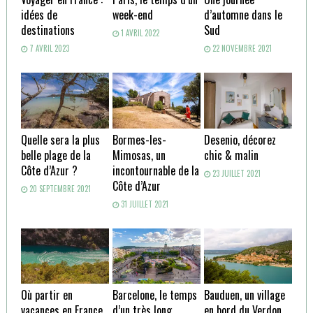
idées de
week-end
d’automne dans le
destinations
Sud
1 AVRIL 2022
7 AVRIL 2023
22 NOVEMBRE 2021
Quelle sera la plus
Bormes-les-
Desenio, décorez
belle plage de la
Mimosas, un
chic & malin
Côte d’Azur ?
incontournable de la
23 JUILLET 2021
Côte d’Azur
20 SEPTEMBRE 2021
31 JUILLET 2021
Où partir en
Barcelone, le temps
Bauduen, un village
vacances en France
d’un très long
en bord du Verdon