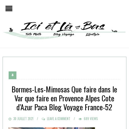
Bormes-Les-Mimosas Que faire dans le
Var que faire en Provence Alpes Cote
d’Azur Paca Blog Voyage France-52
POSTED
30 JUILLET 2021
LEAVE A COMMENT
689 VIEWS
ON