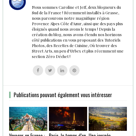
Nous sommes Caroline et Jeff, deux blogueurs du
Sud de la France ! Récemment installés à Grasse,
nous parcourons notre magnifique région
Provence Alpes Côte d'Azur, ainsi que des pays plus
éloignés quand nous avons le temps ! Depuis la
création du blog, nous avons étendu nos horizons
côté publications en vous proposant des Tutoriels
Photos, des Recettes de Cuisine, Où trouver des
Street Arts, un peu d'Urbex et plus récemment une
section Zéro Déchet !
Follow
Follow
Follow
Follow
us
us
us
us
on
on
on
on
Facebook
Twitter
Linkedin
Pinterest
Publications pouvant également vous intéresser
Voyager en France :
Paris, le temps d’un
Une journée