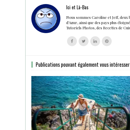
Ici et Là-Bas
Nous sommes Caroline et Jeff, deux 
d'Azur, ainsi que des pays plus éloig
Tutoriels Photos, des Recettes de Cu
Follow
Follow
Follow
Follow
us
us
us
us
on
on
on
on
Facebook
Twitter
Linkedin
Pinterest
Publications pouvant également vous intéresser