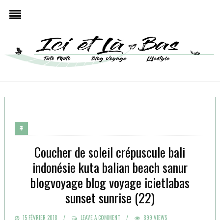
Coucher de soleil crépuscule bali
indonésie kuta balian beach sanur
blogvoyage blog voyage icietlabas
sunset sunrise (22)
POSTED
15 FÉVRIER 2018
LEAVE A COMMENT
899 VIEWS