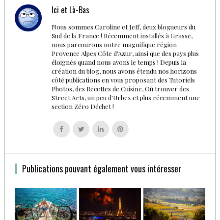
Ici et Là-Bas
Nous sommes Caroline et Jeff, deux blogueurs du
Sud de la France ! Récemment installés à Grasse,
nous parcourons notre magnifique région
Provence Alpes Côte d'Azur, ainsi que des pays plus
éloignés quand nous avons le temps ! Depuis la
création du blog, nous avons étendu nos horizons
côté publications en vous proposant des Tutoriels
Photos, des Recettes de Cuisine, Où trouver des
Street Arts, un peu d'Urbex et plus récemment une
section Zéro Déchet !
Follow
Follow
Follow
Follow
us
us
us
us
on
on
on
on
Facebook
Twitter
Linkedin
Pinterest
Publications pouvant également vous intéresser