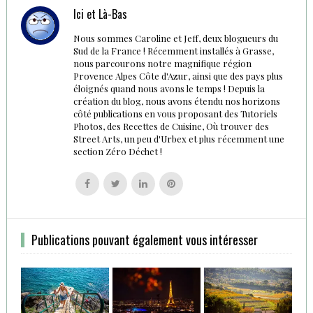
Ici et Là-Bas
Nous sommes Caroline et Jeff, deux blogueurs du
Sud de la France ! Récemment installés à Grasse,
nous parcourons notre magnifique région
Provence Alpes Côte d'Azur, ainsi que des pays plus
éloignés quand nous avons le temps ! Depuis la
création du blog, nous avons étendu nos horizons
côté publications en vous proposant des Tutoriels
Photos, des Recettes de Cuisine, Où trouver des
Street Arts, un peu d'Urbex et plus récemment une
section Zéro Déchet !
Follow
Follow
Follow
Follow
us
us
us
us
on
on
on
on
Facebook
Twitter
Linkedin
Pinterest
Publications pouvant également vous intéresser