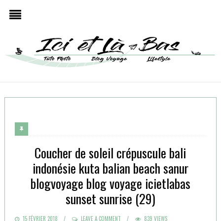
Coucher de soleil crépuscule bali
indonésie kuta balian beach sanur
blogvoyage blog voyage icietlabas
sunset sunrise (29)
POSTED
15 FÉVRIER 2018
LEAVE A COMMENT
839 VIEWS