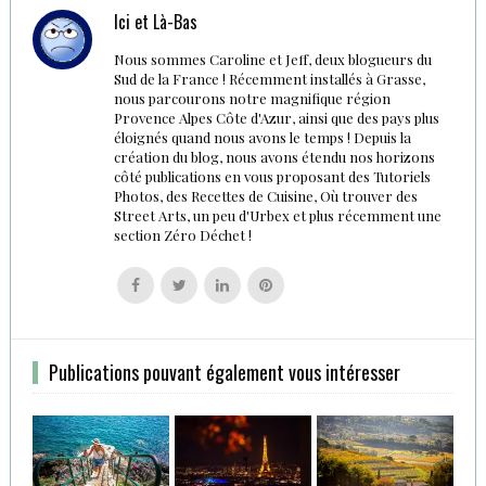
Ici et Là-Bas
Nous sommes Caroline et Jeff, deux blogueurs du
Sud de la France ! Récemment installés à Grasse,
nous parcourons notre magnifique région
Provence Alpes Côte d'Azur, ainsi que des pays plus
éloignés quand nous avons le temps ! Depuis la
création du blog, nous avons étendu nos horizons
côté publications en vous proposant des Tutoriels
Photos, des Recettes de Cuisine, Où trouver des
Street Arts, un peu d'Urbex et plus récemment une
section Zéro Déchet !
Follow
Follow
Follow
Follow
us
us
us
us
on
on
on
on
Facebook
Twitter
Linkedin
Pinterest
Publications pouvant également vous intéresser