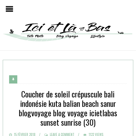
Coucher de soleil crépuscule bali
indonésie kuta balian beach sanur
blogvoyage blog voyage icietlabas
sunset sunrise (30)
POSTED
15 FÉVRIER 2018
LEAVE A COMMENT
1122 VIEWS