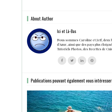
About Author
Ici et Là-Bas
Nous sommes Caroline et Jeff, deux 
d'Azur, ainsi que des pays plus éloig
Tutoriels Photos, des Recettes de Cu
Follow
Follow
Follow
Follow
us
us
us
us
on
on
on
on
Facebook
Twitter
Linkedin
Pinterest
Publications pouvant également vous intéresser