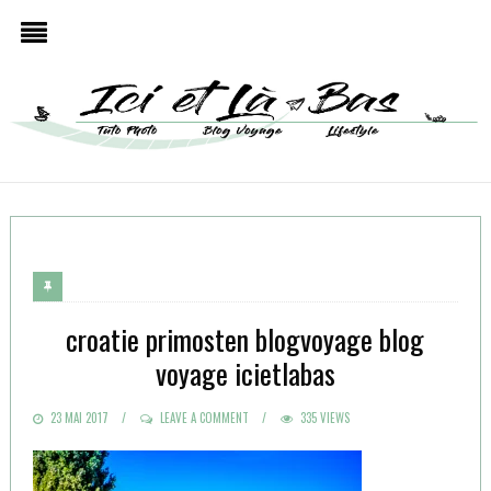
croatie primosten blogvoyage blog
voyage icietlabas
POSTED
23 MAI 2017
LEAVE A COMMENT
335 VIEWS
ON