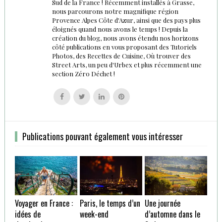
Sud de la France ! Récemment installés à Grasse,
nous parcourons notre magnifique région
Provence Alpes Côte d'Azur, ainsi que des pays plus
éloignés quand nous avons le temps ! Depuis la
création du blog, nous avons étendu nos horizons
côté publications en vous proposant des Tutoriels
Photos, des Recettes de Cuisine, Où trouver des
Street Arts, un peu d'Urbex et plus récemment une
section Zéro Déchet !
Follow
Follow
Follow
Follow
us
us
us
us
on
on
on
on
Facebook
Twitter
Linkedin
Pinterest
Publications pouvant également vous intéresser
Voyager en France :
Paris, le temps d’un
Une journée
idées de
week-end
d’automne dans le