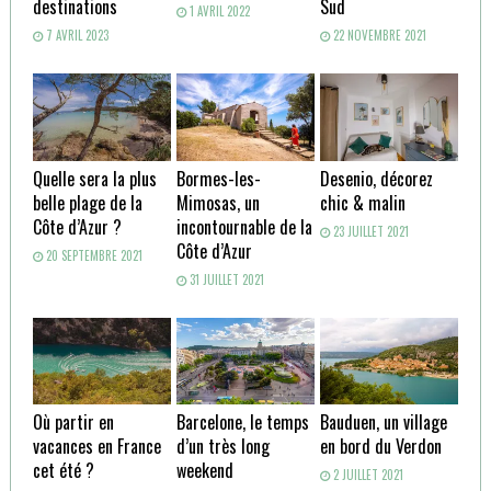
destinations
Sud
1 AVRIL 2022
7 AVRIL 2023
22 NOVEMBRE 2021
Quelle sera la plus
Bormes-les-
Desenio, décorez
belle plage de la
Mimosas, un
chic & malin
Côte d’Azur ?
incontournable de la
23 JUILLET 2021
Côte d’Azur
20 SEPTEMBRE 2021
31 JUILLET 2021
Où partir en
Barcelone, le temps
Bauduen, un village
vacances en France
d’un très long
en bord du Verdon
cet été ?
weekend
2 JUILLET 2021