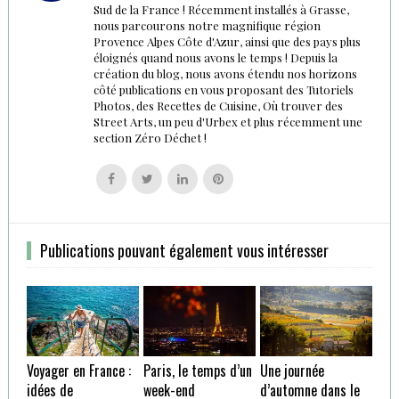
Sud de la France ! Récemment installés à Grasse,
nous parcourons notre magnifique région
Provence Alpes Côte d'Azur, ainsi que des pays plus
éloignés quand nous avons le temps ! Depuis la
création du blog, nous avons étendu nos horizons
côté publications en vous proposant des Tutoriels
Photos, des Recettes de Cuisine, Où trouver des
Street Arts, un peu d'Urbex et plus récemment une
section Zéro Déchet !
Follow
Follow
Follow
Follow
us
us
us
us
on
on
on
on
Facebook
Twitter
Linkedin
Pinterest
Publications pouvant également vous intéresser
Voyager en France :
Paris, le temps d’un
Une journée
idées de
week-end
d’automne dans le