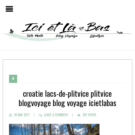
croatie lacs-de-plitvice plitvice
blogvoyage blog voyage icietlabas
POSTED
24 MAI 2017
LEAVE A COMMENT
281 VIEWS
ON