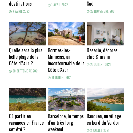
destinations
Sud
1 AVRIL 2022
7 AVRIL 2023
22 NOVEMBRE 2021
Quelle sera la plus
Bormes-les-
Desenio, décorez
belle plage de la
Mimosas, un
chic & malin
Côte d’Azur ?
incontournable de la
23 JUILLET 2021
Côte d’Azur
20 SEPTEMBRE 2021
31 JUILLET 2021
Où partir en
Barcelone, le temps
Bauduen, un village
vacances en France
d’un très long
en bord du Verdon
cet été ?
weekend
2 JUILLET 2021