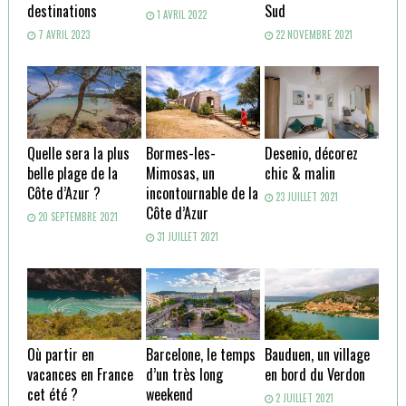
destinations
Sud
1 AVRIL 2022
7 AVRIL 2023
22 NOVEMBRE 2021
Quelle sera la plus
Bormes-les-
Desenio, décorez
belle plage de la
Mimosas, un
chic & malin
Côte d’Azur ?
incontournable de la
23 JUILLET 2021
Côte d’Azur
20 SEPTEMBRE 2021
31 JUILLET 2021
Où partir en
Barcelone, le temps
Bauduen, un village
vacances en France
d’un très long
en bord du Verdon
cet été ?
weekend
2 JUILLET 2021