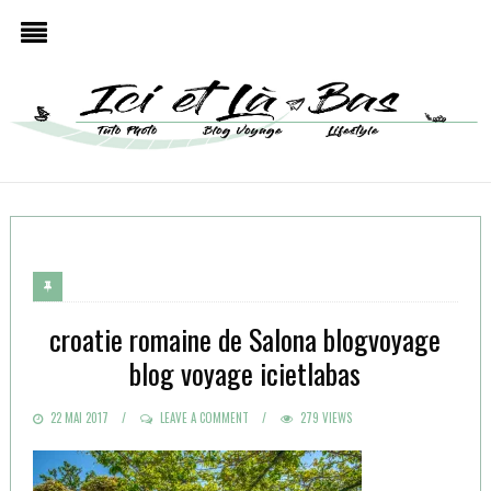
croatie romaine de Salona blogvoyage
blog voyage icietlabas
POSTED
22 MAI 2017
LEAVE A COMMENT
279 VIEWS
ON