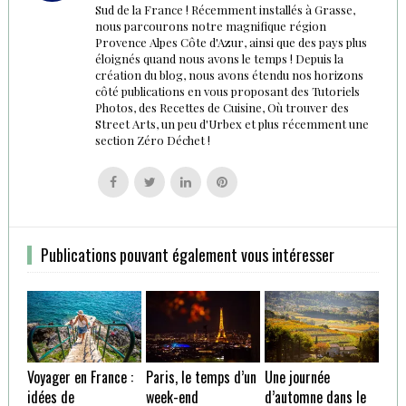
Sud de la France ! Récemment installés à Grasse,
nous parcourons notre magnifique région
Provence Alpes Côte d'Azur, ainsi que des pays plus
éloignés quand nous avons le temps ! Depuis la
création du blog, nous avons étendu nos horizons
côté publications en vous proposant des Tutoriels
Photos, des Recettes de Cuisine, Où trouver des
Street Arts, un peu d'Urbex et plus récemment une
section Zéro Déchet !
Follow
Follow
Follow
Follow
us
us
us
us
on
on
on
on
Facebook
Twitter
Linkedin
Pinterest
Publications pouvant également vous intéresser
Voyager en France :
Paris, le temps d’un
Une journée
idées de
week-end
d’automne dans le