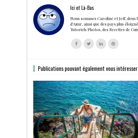
Ici et Là-Bas
Nous sommes Caroline et Jeff, deux 
d'Azur, ainsi que des pays plus éloig
Tutoriels Photos, des Recettes de Cu
Follow
Follow
Follow
Follow
us
us
us
us
on
on
on
on
Facebook
Twitter
Linkedin
Pinterest
Publications pouvant également vous intéresser