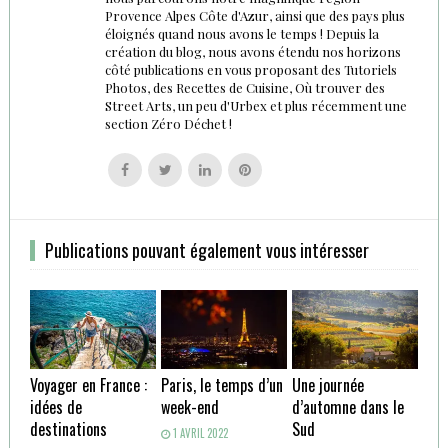
Provence Alpes Côte d'Azur, ainsi que des pays plus
éloignés quand nous avons le temps ! Depuis la
création du blog, nous avons étendu nos horizons
côté publications en vous proposant des Tutoriels
Photos, des Recettes de Cuisine, Où trouver des
Street Arts, un peu d'Urbex et plus récemment une
section Zéro Déchet !
Follow
Follow
Follow
Follow
us
us
us
us
on
on
on
on
Facebook
Twitter
Linkedin
Pinterest
Publications pouvant également vous intéresser
Voyager en France :
Paris, le temps d’un
Une journée
idées de
week-end
d’automne dans le
destinations
Sud
1 AVRIL 2022