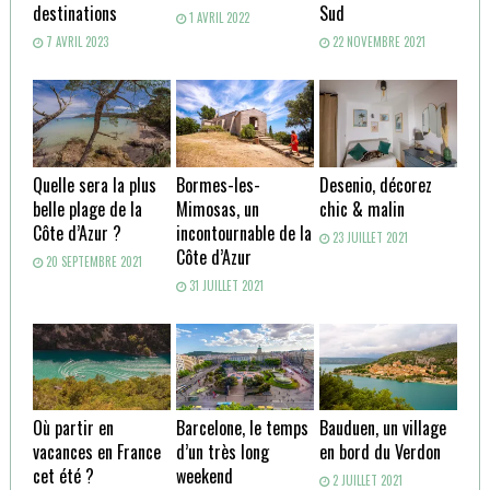
destinations
Sud
1 AVRIL 2022
7 AVRIL 2023
22 NOVEMBRE 2021
Quelle sera la plus
Bormes-les-
Desenio, décorez
belle plage de la
Mimosas, un
chic & malin
Côte d’Azur ?
incontournable de la
23 JUILLET 2021
Côte d’Azur
20 SEPTEMBRE 2021
31 JUILLET 2021
Où partir en
Barcelone, le temps
Bauduen, un village
vacances en France
d’un très long
en bord du Verdon
cet été ?
weekend
2 JUILLET 2021