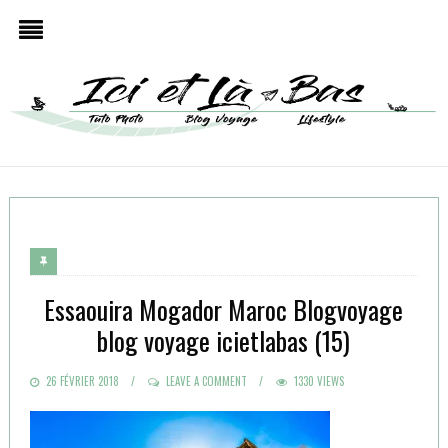
Essaouira Mogador Maroc Blogvoyage
blog voyage icietlabas (15)
POSTED
26 FÉVRIER 2018
LEAVE A COMMENT
1330 VIEWS
ON