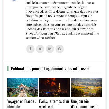
Sud de la France ! Récemment installés à Grasse,
nous parcourons notre magnifique région
Provence Alpes Côte d'Azur, ainsi que des pays plus
éloignés quand nous avons le temps ! Depuis la
création du blog, nous avons étendu nos horizons
côté publications en vous proposant des Tutoriels
Photos, des Recettes de Cuisine, Où trouver des
Street Arts, un peu d'Urbex et plus récemment une
section Zéro Déchet !
Follow
Follow
Follow
Follow
us
us
us
us
on
on
on
on
Facebook
Twitter
Linkedin
Pinterest
Publications pouvant également vous intéresser
Voyager en France :
Paris, le temps d’un
Une journée
idées de
week-end
d’automne dans le