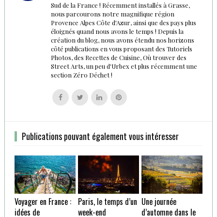
Sud de la France ! Récemment installés à Grasse,
nous parcourons notre magnifique région
Provence Alpes Côte d'Azur, ainsi que des pays plus
éloignés quand nous avons le temps ! Depuis la
création du blog, nous avons étendu nos horizons
côté publications en vous proposant des Tutoriels
Photos, des Recettes de Cuisine, Où trouver des
Street Arts, un peu d'Urbex et plus récemment une
section Zéro Déchet !
Follow
Follow
Follow
Follow
us
us
us
us
on
on
on
on
Facebook
Twitter
Linkedin
Pinterest
Publications pouvant également vous intéresser
Voyager en France :
Paris, le temps d’un
Une journée
idées de
week-end
d’automne dans le