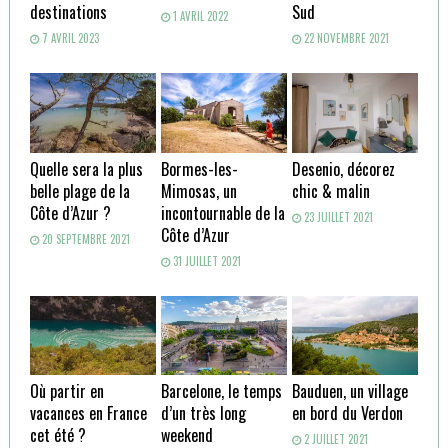
destinations
Sud
1 AVRIL 2022
7 AVRIL 2023
22 NOVEMBRE 2021
Quelle sera la plus
Bormes-les-
Desenio, décorez
belle plage de la
Mimosas, un
chic & malin
Côte d’Azur ?
incontournable de la
23 JUILLET 2021
Côte d’Azur
20 SEPTEMBRE 2021
31 JUILLET 2021
Où partir en
Barcelone, le temps
Bauduen, un village
vacances en France
d’un très long
en bord du Verdon
cet été ?
weekend
2 JUILLET 2021