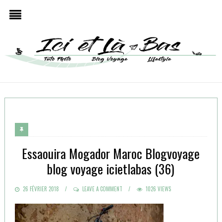
Essaouira Mogador Maroc Blogvoyage
blog voyage icietlabas (36)
POSTED
26 FÉVRIER 2018
LEAVE A COMMENT
1026 VIEWS
ON