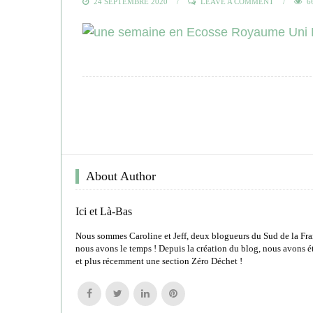
POSTED
24 SEPTEMBRE 2020
LEAVE A COMMENT
6
ON
About Author
Ici et Là-Bas
Nous sommes Caroline et Jeff, deux blogueurs du Sud de la Fra
nous avons le temps ! Depuis la création du blog, nous avons é
et plus récemment une section Zéro Déchet !
Follow
Follow
Follow
Follow
us
us
us
us
on
on
on
on