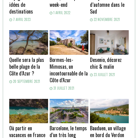
idées de
week-end
d’automne dans le
destinations
Sud
1 AVRIL 2022
7 AVRIL 2023
22 NOVEMBRE 2021
Quelle sera la plus
Bormes-les-
Desenio, décorez
belle plage de la
Mimosas, un
chic & malin
Côte d’Azur ?
incontournable de la
23 JUILLET 2021
Côte d’Azur
20 SEPTEMBRE 2021
31 JUILLET 2021
Où partir en
Barcelone, le temps
Bauduen, un village
vacances en France
d’un très long
en bord du Verdon