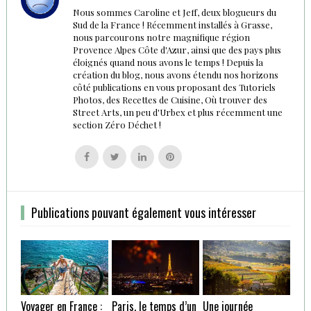
Nous sommes Caroline et Jeff, deux blogueurs du
Sud de la France ! Récemment installés à Grasse,
nous parcourons notre magnifique région
Provence Alpes Côte d'Azur, ainsi que des pays plus
éloignés quand nous avons le temps ! Depuis la
création du blog, nous avons étendu nos horizons
côté publications en vous proposant des Tutoriels
Photos, des Recettes de Cuisine, Où trouver des
Street Arts, un peu d'Urbex et plus récemment une
section Zéro Déchet !
Follow
Follow
Follow
Follow
us
us
us
us
on
on
on
on
Facebook
Twitter
Linkedin
Pinterest
Publications pouvant également vous intéresser
Voyager en France :
Paris, le temps d’un
Une journée