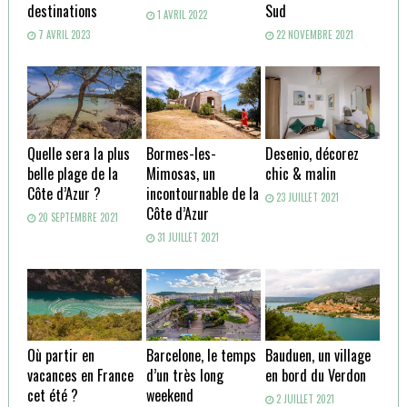
destinations
Sud
1 AVRIL 2022
7 AVRIL 2023
22 NOVEMBRE 2021
Quelle sera la plus
Bormes-les-
Desenio, décorez
belle plage de la
Mimosas, un
chic & malin
Côte d’Azur ?
incontournable de la
23 JUILLET 2021
Côte d’Azur
20 SEPTEMBRE 2021
31 JUILLET 2021
Où partir en
Barcelone, le temps
Bauduen, un village
vacances en France
d’un très long
en bord du Verdon
cet été ?
weekend
2 JUILLET 2021