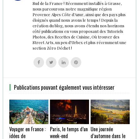
Sud de la France ! Récemment installés à Grasse,
nous parcourons notre magnifique région
Provence Alpes Côte d'Azur, ainsi que des pays plus
éloignés quand nous avons le temps ! Depuis la
création du blog, nous avons étendu nos horizons
côté publications en vous proposant des Tutoriels
Photos, des Recettes de Cuisine, Où trouver des
Street Arts, un peu d'Urbex et plus récemment une
section Zéro Déchet !
Follow
Follow
Follow
Follow
us
us
us
us
on
on
on
on
Facebook
Twitter
Linkedin
Pinterest
Publications pouvant également vous intéresser
Voyager en France :
Paris, le temps d’un
Une journée
idées de
week-end
d’automne dans le