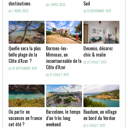
destinations
Sud
1 AVRIL 2022
7 AVRIL 2023
22 NOVEMBRE 2021
Quelle sera la plus
Bormes-les-
Desenio, décorez
belle plage de la
Mimosas, un
chic & malin
Côte d’Azur ?
incontournable de la
23 JUILLET 2021
Côte d’Azur
20 SEPTEMBRE 2021
31 JUILLET 2021
Où partir en
Barcelone, le temps
Bauduen, un village
vacances en France
d’un très long
en bord du Verdon
cet été ?
weekend
2 JUILLET 2021