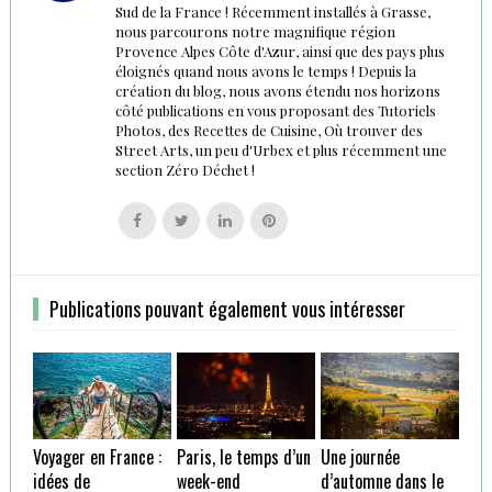
Sud de la France ! Récemment installés à Grasse,
nous parcourons notre magnifique région
Provence Alpes Côte d'Azur, ainsi que des pays plus
éloignés quand nous avons le temps ! Depuis la
création du blog, nous avons étendu nos horizons
côté publications en vous proposant des Tutoriels
Photos, des Recettes de Cuisine, Où trouver des
Street Arts, un peu d'Urbex et plus récemment une
section Zéro Déchet !
Follow
Follow
Follow
Follow
us
us
us
us
on
on
on
on
Facebook
Twitter
Linkedin
Pinterest
Publications pouvant également vous intéresser
Voyager en France :
Paris, le temps d’un
Une journée
idées de
week-end
d’automne dans le