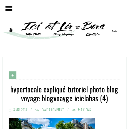
hyperfocale expliqué tutoriel photo blog
voyage blogvoayge icielabas (4)
POSTED
3 MAI 2018
LEAVE A COMMENT
744 VIEWS
ON