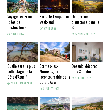
Voyager en France :
Paris, le temps d’un
Une journée
idées de
week-end
d’automne dans le
destinations
Sud
1 AVRIL 2022
7 AVRIL 2023
22 NOVEMBRE 2021
Quelle sera la plus
Bormes-les-
Desenio, décorez
belle plage de la
Mimosas, un
chic & malin
Côte d’Azur ?
incontournable de la
23 JUILLET 2021
Côte d’Azur
20 SEPTEMBRE 2021
31 JUILLET 2021