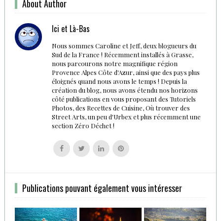
About Author
Ici et Là-Bas
Nous sommes Caroline et Jeff, deux blogueurs du
Sud de la France ! Récemment installés à Grasse,
nous parcourons notre magnifique région
Provence Alpes Côte d'Azur, ainsi que des pays plus
éloignés quand nous avons le temps ! Depuis la
création du blog, nous avons étendu nos horizons
côté publications en vous proposant des Tutoriels
Photos, des Recettes de Cuisine, Où trouver des
Street Arts, un peu d'Urbex et plus récemment une
section Zéro Déchet !
Follow
Follow
Follow
Follow
us
us
us
us
on
on
on
on
Facebook
Twitter
Linkedin
Pinterest
Publications pouvant également vous intéresser