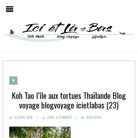
Koh Tao l’île aux tortues Thaïlande Blog
voyage blogvoyage icietlabas (23)
POSTED
12 AVRIL 2018
LEAVE A COMMENT
894 VIEWS
ON