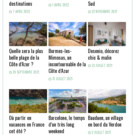
destinations
Sud
1 AVRIL 2022
7 AVRIL 2023
22 NOVEMBRE 2021
Quelle sera la plus
Bormes-les-
Desenio, décorez
belle plage de la
Mimosas, un
chic & malin
Côte d’Azur ?
incontournable de la
23 JUILLET 2021
Côte d’Azur
20 SEPTEMBRE 2021
31 JUILLET 2021
Où partir en
Barcelone, le temps
Bauduen, un village
vacances en France
d’un très long
en bord du Verdon
cet été ?
weekend
2 JUILLET 2021