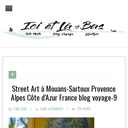
Street Art à Mouans-Sartoux Provence
Alpes Côte d’Azur France blog voyage-9
POSTED
1 MAI 2020
LEAVE A COMMENT
726 VIEWS
ON