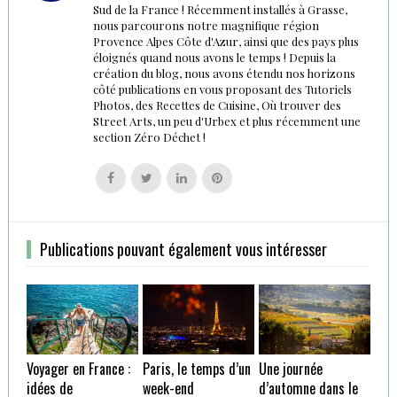
Sud de la France ! Récemment installés à Grasse,
nous parcourons notre magnifique région
Provence Alpes Côte d'Azur, ainsi que des pays plus
éloignés quand nous avons le temps ! Depuis la
création du blog, nous avons étendu nos horizons
côté publications en vous proposant des Tutoriels
Photos, des Recettes de Cuisine, Où trouver des
Street Arts, un peu d'Urbex et plus récemment une
section Zéro Déchet !
Follow
Follow
Follow
Follow
us
us
us
us
on
on
on
on
Facebook
Twitter
Linkedin
Pinterest
Publications pouvant également vous intéresser
Voyager en France :
Paris, le temps d’un
Une journée
idées de
week-end
d’automne dans le