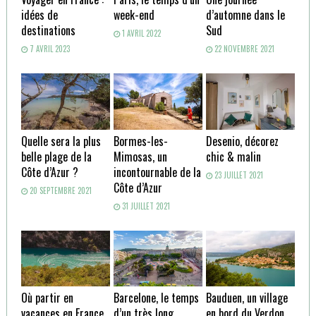
idées de
week-end
d’automne dans le
destinations
Sud
1 AVRIL 2022
7 AVRIL 2023
22 NOVEMBRE 2021
Quelle sera la plus
Bormes-les-
Desenio, décorez
belle plage de la
Mimosas, un
chic & malin
Côte d’Azur ?
incontournable de la
23 JUILLET 2021
Côte d’Azur
20 SEPTEMBRE 2021
31 JUILLET 2021
Où partir en
Barcelone, le temps
Bauduen, un village
vacances en France
d’un très long
en bord du Verdon