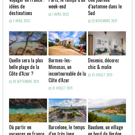
idées de
week-end
d’automne dans le
destinations
Sud
1 AVRIL 2022
7 AVRIL 2023
22 NOVEMBRE 2021
Quelle sera la plus
Bormes-les-
Desenio, décorez
belle plage de la
Mimosas, un
chic & malin
Côte d’Azur ?
incontournable de la
23 JUILLET 2021
Côte d’Azur
20 SEPTEMBRE 2021
31 JUILLET 2021
Où partir en
Barcelone, le temps
Bauduen, un village
vacances en France
d’un très long
en bord du Verdon