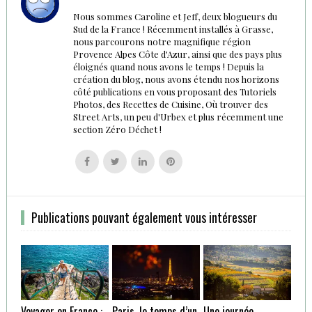
Nous sommes Caroline et Jeff, deux blogueurs du
Sud de la France ! Récemment installés à Grasse,
nous parcourons notre magnifique région
Provence Alpes Côte d'Azur, ainsi que des pays plus
éloignés quand nous avons le temps ! Depuis la
création du blog, nous avons étendu nos horizons
côté publications en vous proposant des Tutoriels
Photos, des Recettes de Cuisine, Où trouver des
Street Arts, un peu d'Urbex et plus récemment une
section Zéro Déchet !
Follow
Follow
Follow
Follow
us
us
us
us
on
on
on
on
Facebook
Twitter
Linkedin
Pinterest
Publications pouvant également vous intéresser
Voyager en France :
Paris, le temps d’un
Une journée