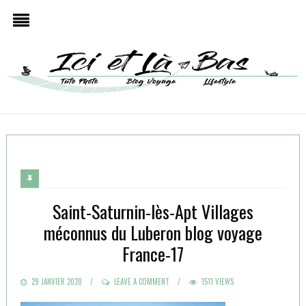
Saint-Saturnin-lès-Apt Villages
méconnus du Luberon blog voyage
France-17
POSTED
29 JANVIER 2020
LEAVE A COMMENT
1511 VIEWS
ON