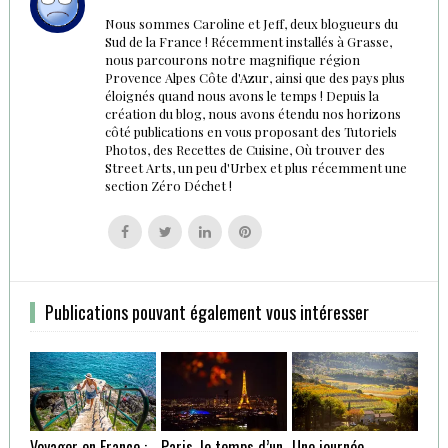
Nous sommes Caroline et Jeff, deux blogueurs du
Sud de la France ! Récemment installés à Grasse,
nous parcourons notre magnifique région
Provence Alpes Côte d'Azur, ainsi que des pays plus
éloignés quand nous avons le temps ! Depuis la
création du blog, nous avons étendu nos horizons
côté publications en vous proposant des Tutoriels
Photos, des Recettes de Cuisine, Où trouver des
Street Arts, un peu d'Urbex et plus récemment une
section Zéro Déchet !
Follow
Follow
Follow
Follow
us
us
us
us
on
on
on
on
Facebook
Twitter
Linkedin
Pinterest
Publications pouvant également vous intéresser
Voyager en France :
Paris, le temps d’un
Une journée