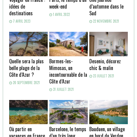
idées de
week-end
d’automne dans le
destinations
Sud
1 AVRIL 2022
7 AVRIL 2023
22 NOVEMBRE 2021
Quelle sera la plus
Bormes-les-
Desenio, décorez
belle plage de la
Mimosas, un
chic & malin
Côte d’Azur ?
incontournable de la
23 JUILLET 2021
Côte d’Azur
20 SEPTEMBRE 2021
31 JUILLET 2021
Où partir en
Barcelone, le temps
Bauduen, un village
vacances en France
d’un très long
en bord du Verdon