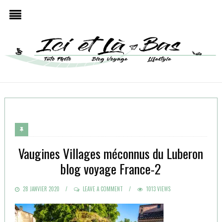
Vaugines Villages méconnus du Luberon
blog voyage France-2
POSTED
28 JANVIER 2020
LEAVE A COMMENT
1013 VIEWS
ON