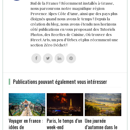
Sud de la France ! Récemment installés à Grasse,
nous parcourons notre magnifique région
Provence Alpes Côte d'Azur, ainsi que des pays plus
éloignés quand nous avons le temps ! Depuis la
création du blog, nous avons étendu nos horizons
côté publications en vous proposant des Tutoriels
Photos, des Recettes de Cuisine, Où trouver des
Street Arts, un peu d'Urbex et plus récemment une
section Zéro Déchet !
Follow
Follow
Follow
Follow
us
us
us
us
on
on
on
on
Facebook
Twitter
Linkedin
Pinterest
Publications pouvant également vous intéresser
Voyager en France :
Paris, le temps d’un
Une journée
idées de
week-end
d’automne dans le