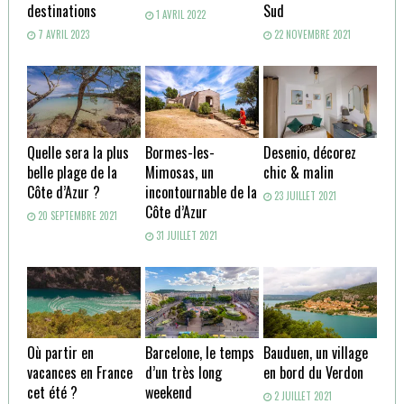
destinations
Sud
1 AVRIL 2022
7 AVRIL 2023
22 NOVEMBRE 2021
Quelle sera la plus
Bormes-les-
Desenio, décorez
belle plage de la
Mimosas, un
chic & malin
Côte d’Azur ?
incontournable de la
23 JUILLET 2021
Côte d’Azur
20 SEPTEMBRE 2021
31 JUILLET 2021
Où partir en
Barcelone, le temps
Bauduen, un village
vacances en France
d’un très long
en bord du Verdon
cet été ?
weekend
2 JUILLET 2021