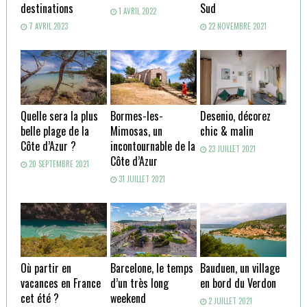
destinations
Sud
1 AVRIL 2022
7 AVRIL 2023
22 NOVEMBRE 2021
Quelle sera la plus
Bormes-les-
Desenio, décorez
belle plage de la
Mimosas, un
chic & malin
Côte d’Azur ?
incontournable de la
23 JUILLET 2021
Côte d’Azur
20 SEPTEMBRE 2021
31 JUILLET 2021
Où partir en
Barcelone, le temps
Bauduen, un village
vacances en France
d’un très long
en bord du Verdon
cet été ?
weekend
2 JUILLET 2021