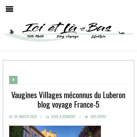
Vaugines Villages méconnus du Luberon
blog voyage France-5
POSTED
28 JANVIER 2020
LEAVE A COMMENT
1065 VIEWS
ON