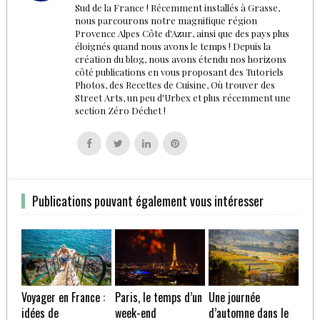
Sud de la France ! Récemment installés à Grasse,
nous parcourons notre magnifique région
Provence Alpes Côte d'Azur, ainsi que des pays plus
éloignés quand nous avons le temps ! Depuis la
création du blog, nous avons étendu nos horizons
côté publications en vous proposant des Tutoriels
Photos, des Recettes de Cuisine, Où trouver des
Street Arts, un peu d'Urbex et plus récemment une
section Zéro Déchet !
Follow
Follow
Follow
Follow
us
us
us
us
on
on
on
on
Facebook
Twitter
Linkedin
Pinterest
Publications pouvant également vous intéresser
Voyager en France :
Paris, le temps d’un
Une journée
idées de
week-end
d’automne dans le