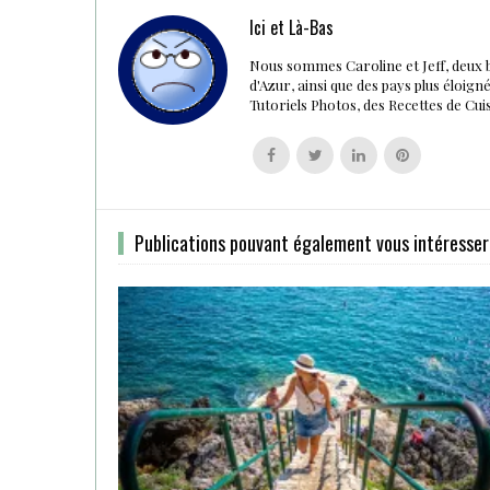
Ici et Là-Bas
Nous sommes Caroline et Jeff, deux 
d'Azur, ainsi que des pays plus éloig
Tutoriels Photos, des Recettes de Cu
Follow
Follow
Follow
Follow
us
us
us
us
on
on
on
on
Facebook
Twitter
Linkedin
Pinterest
Publications pouvant également vous intéresser