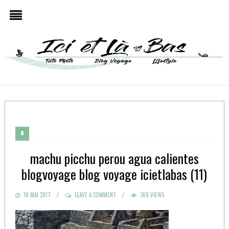
machu picchu perou agua calientes
blogvoyage blog voyage icietlabas (11)
POSTED
18 MAI 2017
LEAVE A COMMENT
360 VIEWS
ON