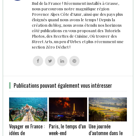
Sud de la France ! Récemment installés à Grasse,
nous parcourons notre magnifique région
Provence Alpes Côte d'Azur, ainsi que des pays plus
éloignés quand nous avons le temps ! Depuis la
création du blog, nous avons étendu nos horizons
côté publications en vous proposant des Tutoriels
Photos, des Recettes de Cuisine, Où trouver des
Street Arts, un peu d'Urbex et plus récemment une
section Zéro Déchet !
Follow
Follow
Follow
Follow
us
us
us
us
on
on
on
on
Facebook
Twitter
Linkedin
Pinterest
Publications pouvant également vous intéresser
Voyager en France :
Paris, le temps d’un
Une journée
idées de
week-end
d’automne dans le