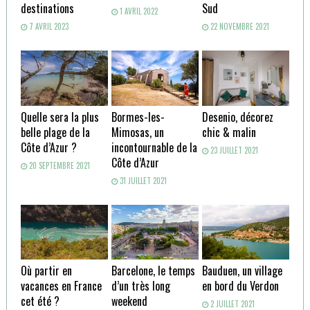
destinations
Sud
1 AVRIL 2022
7 AVRIL 2023
22 NOVEMBRE 2021
Quelle sera la plus
Bormes-les-
Desenio, décorez
belle plage de la
Mimosas, un
chic & malin
Côte d’Azur ?
incontournable de la
23 JUILLET 2021
Côte d’Azur
20 SEPTEMBRE 2021
31 JUILLET 2021
Où partir en
Barcelone, le temps
Bauduen, un village
vacances en France
d’un très long
en bord du Verdon
cet été ?
weekend
2 JUILLET 2021