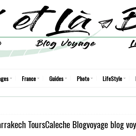
ages
France
Guides
Photo
LifeStyle
rakech ToursCaleche Blogvoyage blog voya