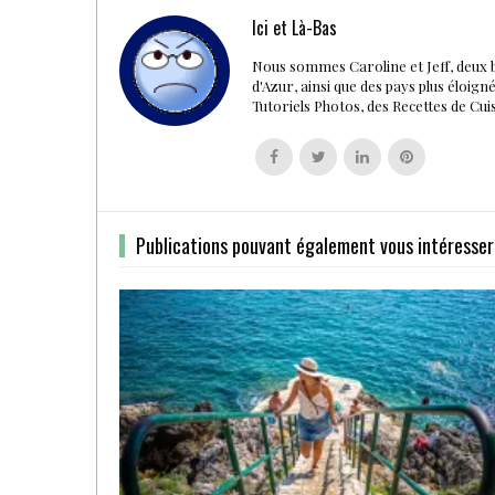
Ici et Là-Bas
Nous sommes Caroline et Jeff, deux 
d'Azur, ainsi que des pays plus éloig
Tutoriels Photos, des Recettes de Cu
Follow
Follow
Follow
Follow
us
us
us
us
on
on
on
on
Facebook
Twitter
Linkedin
Pinterest
Publications pouvant également vous intéresser