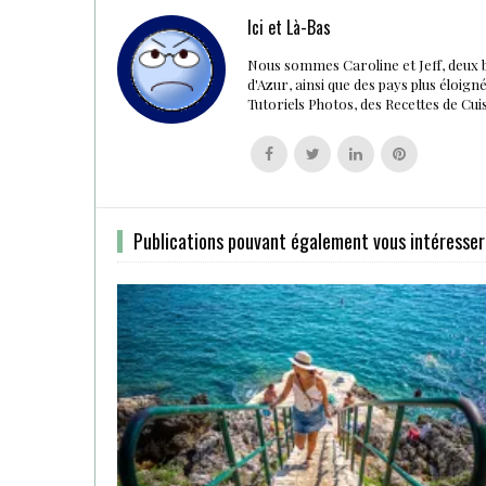
Ici et Là-Bas
Nous sommes Caroline et Jeff, deux 
d'Azur, ainsi que des pays plus éloig
Tutoriels Photos, des Recettes de Cu
Follow
Follow
Follow
Follow
us
us
us
us
on
on
on
on
Facebook
Twitter
Linkedin
Pinterest
Publications pouvant également vous intéresser