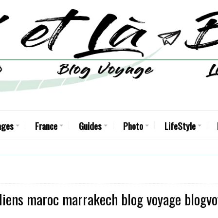
ages
France
Guides
Photo
LifeStyle
iens maroc marrakech blog voyage blogvoy