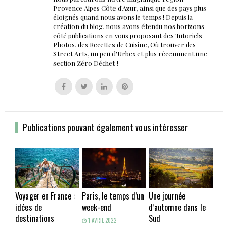
Provence Alpes Côte d'Azur, ainsi que des pays plus
éloignés quand nous avons le temps ! Depuis la
création du blog, nous avons étendu nos horizons
côté publications en vous proposant des Tutoriels
Photos, des Recettes de Cuisine, Où trouver des
Street Arts, un peu d'Urbex et plus récemment une
section Zéro Déchet !
Follow
Follow
Follow
Follow
us
us
us
us
on
on
on
on
Facebook
Twitter
Linkedin
Pinterest
Publications pouvant également vous intéresser
Voyager en France :
Paris, le temps d’un
Une journée
idées de
week-end
d’automne dans le
destinations
Sud
1 AVRIL 2022