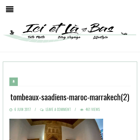
tombeaux-saadiens-maroc-marrakech(2)
POSTED
6 JUIN 2017
LEAVE A COMMENT
461 VIEWS
ON