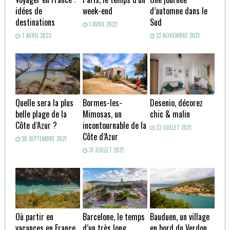
idées de
week-end
d’automne dans le
destinations
Sud
1 AVRIL 2022
7 AVRIL 2023
22 NOVEMBRE 2021
Quelle sera la plus
Bormes-les-
Desenio, décorez
belle plage de la
Mimosas, un
chic & malin
Côte d’Azur ?
incontournable de la
23 JUILLET 2021
Côte d’Azur
20 SEPTEMBRE 2021
31 JUILLET 2021
Où partir en
Barcelone, le temps
Bauduen, un village
vacances en France
d’un très long
en bord du Verdon