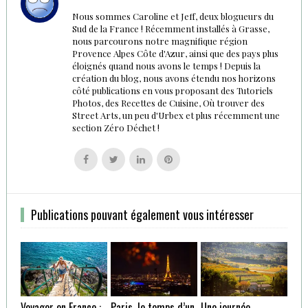
Nous sommes Caroline et Jeff, deux blogueurs du
Sud de la France ! Récemment installés à Grasse,
nous parcourons notre magnifique région
Provence Alpes Côte d'Azur, ainsi que des pays plus
éloignés quand nous avons le temps ! Depuis la
création du blog, nous avons étendu nos horizons
côté publications en vous proposant des Tutoriels
Photos, des Recettes de Cuisine, Où trouver des
Street Arts, un peu d'Urbex et plus récemment une
section Zéro Déchet !
Follow
Follow
Follow
Follow
us
us
us
us
on
on
on
on
Facebook
Twitter
Linkedin
Pinterest
Publications pouvant également vous intéresser
Voyager en France :
Paris, le temps d’un
Une journée