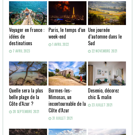
Voyager en France :
Paris, le temps d’un
Une journée
idées de
week-end
d’automne dans le
destinations
Sud
1 AVRIL 2022
7 AVRIL 2023
22 NOVEMBRE 2021
Quelle sera la plus
Bormes-les-
Desenio, décorez
belle plage de la
Mimosas, un
chic & malin
Côte d’Azur ?
incontournable de la
23 JUILLET 2021
Côte d’Azur
20 SEPTEMBRE 2021
31 JUILLET 2021