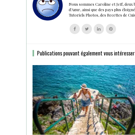
Nous sommes Caroline et Jeff, deux 
d'Azur, ainsi que des pays plus éloig
Tutoriels Photos, des Recettes de Cu
Follow
Follow
Follow
Follow
us
us
us
us
on
on
on
on
Facebook
Twitter
Linkedin
Pinterest
Publications pouvant également vous intéresser