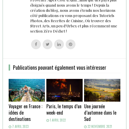
éloignés quand nous avons le temps ! Depuis la
création du blog, nous avons étendu nos horizons
côté publications en vous proposant des Tutoriels
Photos, des Recettes de Cuisine, Où trouver des
Street Arts, un peu d'Urbex et plus récemment une
section Zéro Déchet !
Follow
Follow
Follow
Follow
us
us
us
us
on
on
on
on
Facebook
Twitter
Linkedin
Pinterest
Publications pouvant également vous intéresser
Voyager en France :
Paris, le temps d’un
Une journée
idées de
week-end
d’automne dans le
destinations
Sud
1 AVRIL 2022
7 AVRIL 2023
22 NOVEMBRE 2021