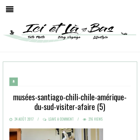
musées-santiago-chili-chile-amérique-
du-sud-visiter-afaire (5)
POSTED
24 AOÛT 2017
LEAVE A COMMENT
216 VIEWS
ON