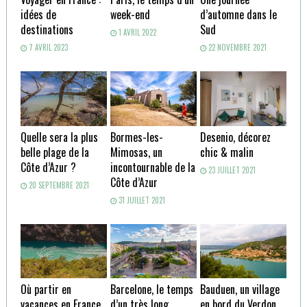
idées de
week-end
d’automne dans le
destinations
Sud
1 AVRIL 2022
7 AVRIL 2023
22 NOVEMBRE 2021
Quelle sera la plus
Bormes-les-
Desenio, décorez
belle plage de la
Mimosas, un
chic & malin
Côte d’Azur ?
incontournable de la
23 JUILLET 2021
Côte d’Azur
20 SEPTEMBRE 2021
31 JUILLET 2021
Où partir en
Barcelone, le temps
Bauduen, un village
vacances en France
d’un très long
en bord du Verdon