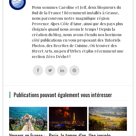
Nous sommes Caroline et Jeff, deux blogueurs du
Sud de la France ! Récemment installés à Grasse,
nous parcourons notre magnifique région
Provence Alpes Côte d'Azur, ainsi que des pays plus
éloignés quand nous avons le temps ! Depuis la
création du blog, nous avons étendu nos horizons
côté publications en vous proposant des Tutoriels
Photos, des Recettes de Cuisine, Où trouver des
Street Arts, un peu d'Urbex et plus récemment une
section Zéro Déchet !
Follow
Follow
Follow
Follow
us
us
us
us
on
on
on
on
Facebook
Twitter
Linkedin
Pinterest
Publications pouvant également vous intéresser
Voyager en France :
Paris, le temps d’un
Une journée