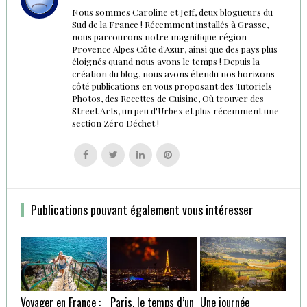
Nous sommes Caroline et Jeff, deux blogueurs du
Sud de la France ! Récemment installés à Grasse,
nous parcourons notre magnifique région
Provence Alpes Côte d'Azur, ainsi que des pays plus
éloignés quand nous avons le temps ! Depuis la
création du blog, nous avons étendu nos horizons
côté publications en vous proposant des Tutoriels
Photos, des Recettes de Cuisine, Où trouver des
Street Arts, un peu d'Urbex et plus récemment une
section Zéro Déchet !
Follow
Follow
Follow
Follow
us
us
us
us
on
on
on
on
Facebook
Twitter
Linkedin
Pinterest
Publications pouvant également vous intéresser
Voyager en France :
Paris, le temps d’un
Une journée