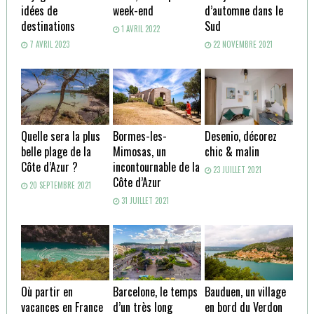
idées de
week-end
d’automne dans le
destinations
Sud
1 AVRIL 2022
7 AVRIL 2023
22 NOVEMBRE 2021
Quelle sera la plus
Bormes-les-
Desenio, décorez
belle plage de la
Mimosas, un
chic & malin
Côte d’Azur ?
incontournable de la
23 JUILLET 2021
Côte d’Azur
20 SEPTEMBRE 2021
31 JUILLET 2021
Où partir en
Barcelone, le temps
Bauduen, un village
vacances en France
d’un très long
en bord du Verdon